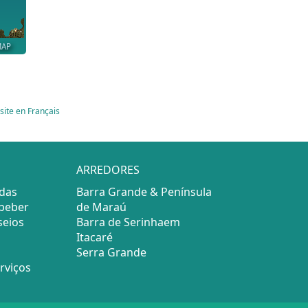
MAP
site en Français
ARREDORES
adas
Barra Grande & Península
beber
de Maraú
seios
Barra de Serinhaem
Itacaré
Serra Grande
rviços