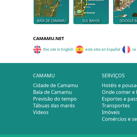
BAÍA DE CAMAMU
SUL BAHIA
GOOGLE 
CAMAMU.NET
this site in English
este sitio en Español
ce 
CAMAMU
SERVIÇOS
Cidade de Camamu
Hotéis e pous
Baía de Camamu
Onde comer e 
Previsão do tempo
Esportes e pas
Tábuas das marés
Transportes
Videos
Imóveis
Comércios e se