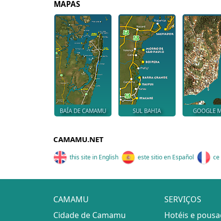
MAPAS
BAÍA DE CAMAMU
SUL BAHIA
GOOGLE 
CAMAMU.NET
this site in English
este sitio en Español
ce 
CAMAMU
SERVIÇOS
Cidade de Camamu
Hotéis e pous