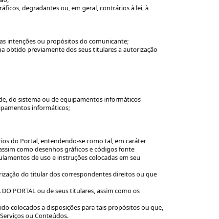
icos, degradantes ou, em geral, contrários à lei, à
 as intenções ou propósitos do comunicante;
ha obtido previamente dos seus titulares a autorização
de, do sistema ou de equipamentos informáticos
ipamentos informáticos;
ios do Portal, entendendo-se como tal, em caráter
s, assim como desenhos gráficos e códigos fonte
egulamentos de uso e instruções colocadas em seu
orização do titular dos correspondentes direitos ou que
A DO PORTAL ou de seus titulares, assim como os
ido colocados a disposições para tais propósitos ou que,
 Serviços ou Conteúdos.