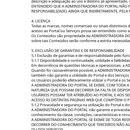
descrição e adequação ao uso e destino ali apresentado, 
ENTENDIDO QUE A ADMINISTRADORA DO PORTAL NÃO P
RESPONSABILIZADO, AINDA QUE INDIRETAMENTE, PELA 
4. LICENÇA
Todas as marcas, nomes comerciais ou sinais distintivo
acesso ao Portal ou Serviços possa ser entendido como atr
Os Conteúdos são propriedade da ADMINISTRADORA DO PORT
sobre tais Conteúdos serão conforme a estrita necessidad
5. EXCLUSÃO DE GARANTIAS E DE RESPONSABILIDADE
5.1 Exclusão de garantias e de responsabilidade pelo fun
5.1.1 Disponibilidade e continuidade, utilidade e falibilida
Em decorrência de questões técnicas e operacionais, a 
Quando for razoavelmente possível, a ADMINISTRADORA 
também não garante a utilidade do Portal e dos Serviços 
os Usuários poderão efetivamente utilizar o Portal e os 
A ADMINISTRADORA DO PORTAL SE EXIME, COM TODA A
NATUREZA QUE POSSAM DECORRER DA FALTA DE DISPON
USUÁRIOS POSSAM TER ATRIBUÍDO AO PORTAL E AOS SER
ACESSO ÀS DISTINTAS PÁGINAS WEB QUE COMPÕEM O P
5.1.2 Privacidade e segurança na utilização do Portal e do
A ADMINISTRADORA DO PORTAL não garante a privacidade e 
conhecimento da classe, condições, características e circ
A ADMINISTRADORA DO PORTAL SE EXIME DE TODA RES
DECORRER DO CONHECIMENTO QUE TERCEIROS NÃO AUTO
OU DOS SERVIÇOS.