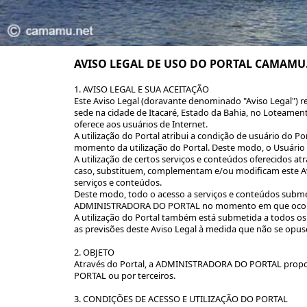
AVISO LEGAL DE USO DO PORTAL CAMAMU
1. AVISO LEGAL E SUA ACEITAÇÃO
Este Aviso Legal (doravante denominado "Aviso Legal") r
sede na cidade de Itacaré, Estado da Bahia, no Loteame
oferece aos usuários de Internet.
A utilização do Portal atribui a condição de usuário do Po
momento da utilização do Portal. Deste modo, o Usuário d
A utilização de certos serviços e conteúdos oferecidos at
caso, substituem, complementam e/ou modificam este Avis
serviços e conteúdos.
Deste modo, todo o acesso a serviços e conteúdos submeti
ADMINISTRADORA DO PORTAL no momento em que ocorrer
A utilização do Portal também está submetida a todos 
as previsões deste Aviso Legal à medida que não se opus
2. OBJETO
Através do Portal, a ADMINISTRADORA DO PORTAL proporc
PORTAL ou por terceiros.
3. CONDIÇÕES DE ACESSO E UTILIZAÇÃO DO PORTAL