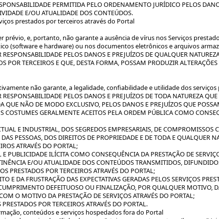
ESPONSABILIDADE PERMITIDA PELO ORDENAMENTO JURÍDICO PELOS DANO
TIVIDADE E/OU ATUALIDADE DOS CONTEÚDOS.
viços prestados por terceiros através do Portal
évio, e, portanto, não garante a ausência de vírus nos Serviços prestad
ico (software e hardware) ou nos documentos eletrônicos e arquivos arma
 RESPONSABILIDADE PELOS DANOS E PREJUÍZOS DE QUALQUER NATUREZA
 POR TERCEIROS E QUE, DESTA FORMA, POSSAM PRODUZIR ALTERAÇÕES 
ente não garante, a legalidade, confiabilidade e utilidade dos serviços p
 RESPONSABILIDADE PELOS DANOS E PREJUÍZOS DE TODA NATUREZA QU
NDA QUE NÃO DE MODO EXCLUSIVO, PELOS DANOS E PREJUÍZOS QUE POSS
ONS COSTUMES GERALMENTE ACEITOS PELA ORDEM PÚBLICA COMO CONSEQ
ECTUAL E INDUSTRIAL, DOS SEGREDOS EMPRESARIAIS, DE COMPROMISSOS C
M DAS PESSOAS, DOS DIREITOS DE PROPRIEDADE E DE TODA E QUALQUER
IROS ATRAVÉS DO PORTAL;
L E PUBLICIDADE ILÍCITA COMO CONSEQUÊNCIA DA PRESTAÇÃO DE SERVIÇ
PERTINÊNCIA E/OU ATUALIDADE DOS CONTEÚDOS TRANSMITIDOS, DIFUNDIDO
ÇOS PRESTADOS POR TERCEIROS ATRAVÉS DO PORTAL;
TO E DA FRUSTRAÇÃO DAS EXPECTATIVAS GERADAS PELOS SERVIÇOS PRES
CUMPRIMENTO DEFEITUOSO OU FINALIZAÇÃO, POR QUALQUER MOTIVO, D
COM O MOTIVO DA PRESTAÇÃO DE SERVIÇOS ATRAVÉS DO PORTAL;
OS PRESTADOS POR TERCEIROS ATRAVÉS DO PORTAL.
ormação, conteúdos e serviços hospedados fora do Portal