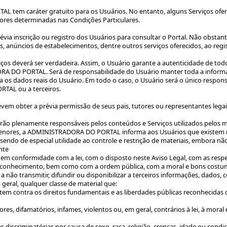
L tem caráter gratuito para os Usuários. No entanto, alguns Serviços o
lores determinadas nas Condições Particulares.
prévia inscrição ou registro dos Usuários para consultar o Portal. Não ob
, anúncios de estabelecimentos, dentre outros serviços oferecidos, ao regi
iços deverá ser verdadeira. Assim, o Usuário garante a autenticidade de t
RA DO PORTAL. Será de responsabilidade do Usuário manter toda a info
s dados reais do Usuário. Em todo o caso, o Usuário será o único responsá
TAL ou a terceiros.
devem obter a prévia permissão de seus pais, tutores ou representantes lega
rão plenamente responsáveis pelos conteúdos e Serviços utilizados pelos m
enores, a ADMINISTRADORA DO PORTAL informa aos Usuários que existem me
ndo de especial utilidade ao controle e restrição de materiais, embora não 
nte
s em conformidade com a lei, com o disposto neste Aviso Legal, com as respe
u conhecimento, bem como com a ordem pública, com a moral e bons costum
 não transmitir, difundir ou disponibilizar a terceiros informações, dados,
geral, qualquer classe de material que:
m contra os direitos fundamentais e as liberdades públicas reconhecidas c
res, difamatórios, infames, violentos ou, em geral, contrários à lei, à mor
 discriminatórias por causa de sexo, raça, religião, crenças, idade ou condiç