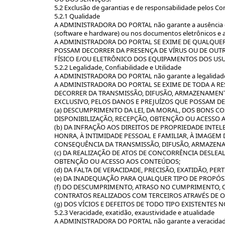
5.2 Exclusão de garantias e de responsabilidade pelos C
5.2.1 Qualidade
A ADMINISTRADORA DO PORTAL não garante a ausência de
(software e hardware) ou nos documentos eletrônicos e 
A ADMINISTRADORA DO PORTAL SE EXIME DE QUALQUE
POSSAM DECORRER DA PRESENÇA DE VÍRUS OU DE OUT
FÍSICO E/OU ELETRÔNICO DOS EQUIPAMENTOS DOS US
5.2.2 Legalidade, Confiabilidade e Utilidade
A ADMINISTRADORA DO PORTAL não garante a legalidade, 
A ADMINISTRADORA DO PORTAL SE EXIME DE TODA A R
DECORRER DA TRANSMISSÃO, DIFUSÃO, ARMAZENAMENTO
EXCLUSIVO, PELOS DANOS E PREJUÍZOS QUE POSSAM D
(a) DESCUMPRIMENTO DA LEI, DA MORAL, DOS BONS 
DISPONIBILIZAÇÃO, RECEPÇÃO, OBTENÇÃO OU ACESSO 
(b) DA INFRAÇÃO AOS DIREITOS DE PROPRIEDADE INTE
HONRA, À INTIMIDADE PESSOAL E FAMILIAR, À IMAGEM
CONSEQUÊNCIA DA TRANSMISSÃO, DIFUSÃO, ARMAZENA
(c) DA REALIZAÇÃO DE ATOS DE CONCORRÊNCIA DESLEA
OBTENÇÃO OU ACESSO AOS CONTEÚDOS;
(d) DA FALTA DE VERACIDADE, PRECISÃO, EXATIDÃO, P
(e) DA INADEQUAÇÃO PARA QUALQUER TIPO DE PROPÓSI
(f) DO DESCUMPRIMENTO, ATRASO NO CUMPRIMENTO, 
CONTRATOS REALIZADOS COM TERCEIROS ATRAVÉS DE 
(g) DOS VÍCIOS E DEFEITOS DE TODO TIPO EXISTENTES
5.2.3 Veracidade, exatidão, exaustividade e atualidade
A ADMINISTRADORA DO PORTAL não garante a veracidade,