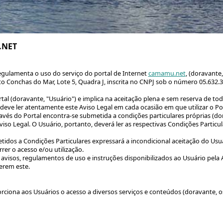
.NET
egulamenta o uso do serviço do portal de Internet
camamu.net
, (doravante
nto Conchas do Mar, Lote 5, Quadra J, inscrita no CNPJ sob o número 05.6
rtal (doravante, "Usuário") e implica na aceitação plena e sem reserva de to
eve ler atentamente este Aviso Legal em cada ocasião em que utilizar o Por
ravés do Portal encontra-se submetida a condições particulares próprias (do
o Legal. O Usuário, portanto, deverá ler as respectivas Condições Particul
dos a Condições Particulares expressará a incondicional aceitação do Usuá
 o acesso e/ou utilização.
os avisos, regulamentos de uso e instruções disponibilizados ao Usuário
erem este.
iona aos Usuários o acesso a diversos serviços e conteúdos (doravante, 