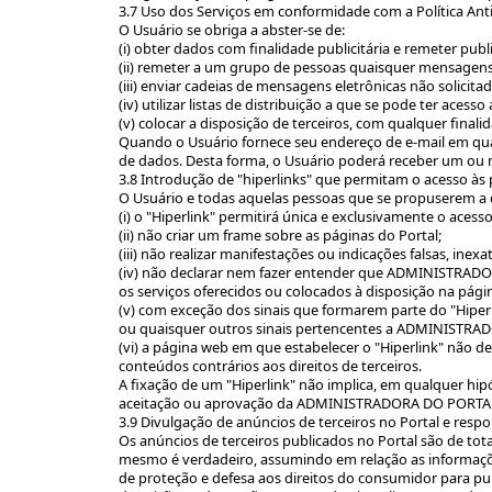
3.7 Uso dos Serviços em conformidade com a Política An
O Usuário se obriga a abster-se de:
(i) obter dados com finalidade publicitária e remeter pu
(ii) remeter a um grupo de pessoas quaisquer mensagens
(iii) enviar cadeias de mensagens eletrônicas não solici
(iv) utilizar listas de distribuição a que se pode ter acesso
(v) colocar a disposição de terceiros, com qualquer finalid
Quando o Usuário fornece seu endereço de e-mail em qual
de dados. Desta forma, o Usuário poderá receber um ou 
3.8 Introdução de "hiperlinks" que permitam o acesso às 
O Usuário e todas aquelas pessoas que se propuserem a es
(i) o "Hiperlink" permitirá única e exclusivamente o aces
(ii) não criar um frame sobre as páginas do Portal;
(iii) não realizar manifestações ou indicações falsas, 
(iv) não declarar nem fazer entender que ADMINISTRADOR
os serviços oferecidos ou colocados à disposição na pági
(v) com exceção dos sinais que formarem parte do "Hiperl
ou quaisquer outros sinais pertencentes a ADMINISTR
(vi) a página web em que estabelecer o "Hiperlink" não 
conteúdos contrários aos direitos de terceiros.
A fixação de um "Hiperlink" não implica, em qualquer hi
aceitação ou aprovação da ADMINISTRADORA DO PORTAL a
3.9 Divulgação de anúncios de terceiros no Portal e resp
Os anúncios de terceiros publicados no Portal são de tot
mesmo é verdadeiro, assumindo em relação as informações
de proteção e defesa aos direitos do consumidor para pu