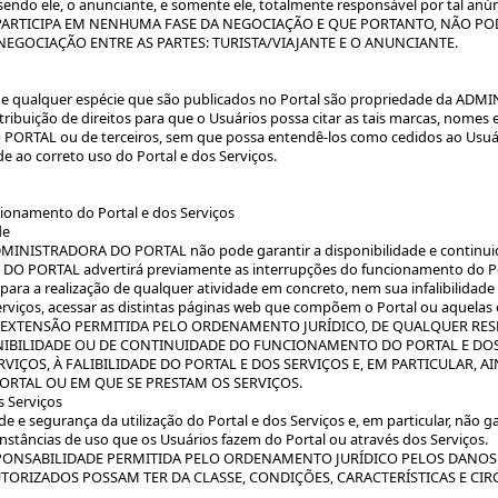
sendo ele, o anunciante, e somente ele, totalmente responsável por tal anú
ARTICIPA EM NENHUMA FASE DA NEGOCIAÇÃO E QUE PORTANTO, NÃO POD
NEGOCIAÇÃO ENTRE AS PARTES: TURISTA/VIAJANTE E O ANUNCIANTE.
s de qualquer espécie que são publicados no Portal são propriedade da AD
ibuição de direitos para que o Usuários possa citar as tais marcas, nomes e 
AL ou de terceiros, sem que possa entendê-los como cedidos ao Usuário. 
e ao correto uso do Portal e dos Serviços.
cionamento do Portal e dos Serviços
de
ADMINISTRADORA DO PORTAL não pode garantir a disponibilidade e continui
DO PORTAL advertirá previamente as interrupções do funcionamento do 
para a realização de qualquer atividade em concreto, nem sua infalibilidade
Serviços, acessar as distintas páginas web que compõem o Portal ou aquelas
 EXTENSÃO PERMITIDA PELO ORDENAMENTO JURÍDICO, DE QUALQUER RES
IBILIDADE OU DE CONTINUIDADE DO FUNCIONAMENTO DO PORTAL E DOS 
VIÇOS, À FALIBILIDADE DO PORTAL E DOS SERVIÇOS E, EM PARTICULAR, 
ORTAL OU EM QUE SE PRESTAM OS SERVIÇOS.
s Serviços
segurança da utilização do Portal e dos Serviços e, em particular, não g
unstâncias de uso que os Usuários fazem do Portal ou através dos Serviços.
PONSABILIDADE PERMITIDA PELO ORDENAMENTO JURÍDICO PELOS DANOS
RIZADOS POSSAM TER DA CLASSE, CONDIÇÕES, CARACTERÍSTICAS E CIR