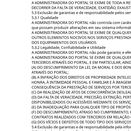
A ADMINISTRADORA DO PORTAL SE EXIME DE TODA A R
DECORRER DA FALTA DE VERACIDADE, EXATIDÃO, EXAUS
5.3 Exclusão de garantias e de responsabilidade pelos ser
5.3.1 Qualidade
A ADMINISTRADORA DO PORTAL não controla com caráter pr
que possam produzir alterações em seu sistema informát
A ADMINISTRADORA DO PORTAL SE EXIME DE QUALQUER
OUTROS ELEMENTOS NOCIVOS NOS SERVIÇOS PRESTADOS
DOS EQUIPAMENTOS DOS USUÁRIOS.
5.3.2 Legalidade, Confiabilidade e Utilidade
A ADMINISTRADORA DO PORTAL não pode garantir, e efetivam
A ADMINISTRADORA DO PORTAL SE EXIME DE QUALQUER
TERCEIROS ATRAVÉS DO PORTAL, E EM PARTICULAR, AI
(A) DO DESCUMPRIMENTO DA LEI, DA MORAL E DOS B
ATRAVÉS DO PORTAL;
(B) A INFRAÇÃO DOS DIREITOS DE PROPRIEDADE INTEL
HONRA, À INTIMIDADE PESSOAL E FAMILIAR E À IMAGE
CONSEQUÊNCIA DA PRESTAÇÃO DE SERVIÇOS POR TERCE
(C) DA REALIZAÇÃO DE ATOS DE CONCORRÊNCIA DESLEA
(D) DA FALTA DE VERACIDADE, PRECISÃO, EXTINÇÃO, 
DISPONIBILIZADOS OU ACESSÍVEIS MEDIANTE OS SERVI
(E) DA INADEQUAÇÃO PARA QUALQUER TIPO DE PROPÓSI
(F) DO DESCUMPRIMENTO, ATRASO NO CUMPRIMENTO, 
CONTRATOS REALIZADOS COM TERCEIROS EM RELAÇÃO 
(G) DOS VÍCIOS E DEFEITOS DE TODO TIPO DOS SERVIÇ
5.4 Exclusão de garantias e de responsabilidade pela inf