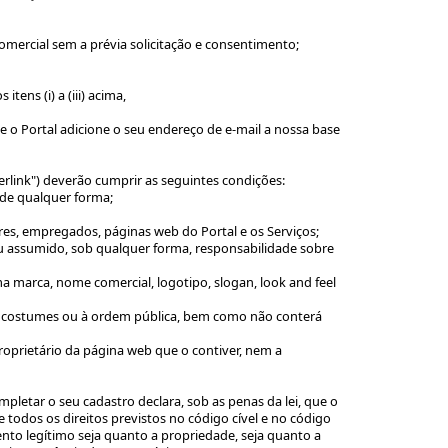
comercial sem a prévia solicitação e consentimento;
tens (i) a (iii) acima,
 o Portal adicione o seu endereço de e-mail a nossa base
rlink") deverão cumprir as seguintes condições:
 de qualquer forma;
res, empregados, páginas web do Portal e os Serviços;
u assumido, sob qualquer forma, responsabilidade sobre
a marca, nome comercial, logotipo, slogan, look and feel
ons costumes ou à ordem pública, bem como não conterá
oprietário da página web que o contiver, nem a
pletar o seu cadastro declara, sob as penas da lei, que o
odos os direitos previstos no código cível e no código
nto legítimo seja quanto a propriedade, seja quanto a