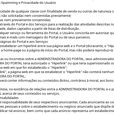
ti-Spamming e Privacidade do Usuário
blicidade de qualquer classe com finalidade de venda ou outras de natureza 
 não solicitadas nem consentidas previamente;
tadas nem previamente consentidas;
 através do Portal e dos Serviços para a realização das atividades descritas nos i
ade, dados captados a partir de listas de distribuição.
quer serviço ou ferramenta do Portal, o Usuário concorda em autorizar que
mais e-mails com mensagens do Portal ou de seus parceiros.
páginas do Portal e aos Serviços
tabelecer um hiperlink entre sua página web e o Portal (doravante, o "Hipe
so a home-page ou à página de início do Portal, mas não poderá reproduzi-la
inexatas ou incorretas sobre a ADMINISTRADORA DO PORTAL, seus administrado
A DO PORTAL teria autorizado o "Hiperlink" ou que teria supervisionado o
na web em que for estabelecido o "Hiperlink";
ink", a página web em que se estabelecer o "Hiperlink" não conterá nenhum
ADORA DO PORTAL;
deverá conter informações ou conteúdos ilícitos, contrários à moral, aos b
pótese, na existência de relações entre a ADMINISTRADORA DO PORTAL e o pr
cerca de seus conteúdos ou serviços.
onsabilidades
al responsabilidade de seus respectivos anunciantes. Cada anunciante ao com
 pessoais e sobre o estabelecimento ou negócio anunciado que dispõe de t
blicar tal anúncio, bem como que cada anúncio representa um estabelecime