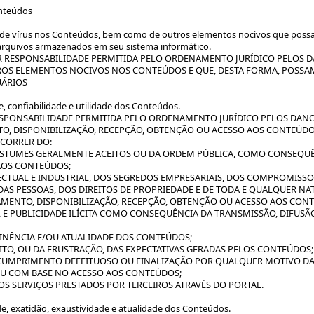
onteúdos
 vírus nos Conteúdos, bem como de outros elementos nocivos que possam
arquivos armazenados em seu sistema informático.
R RESPONSABILIDADE PERMITIDA PELO ORDENAMENTO JURÍDICO PELOS D
ROS ELEMENTOS NOCIVOS NOS CONTEÚDOS E QUE, DESTA FORMA, POSSA
UÁRIOS
confiabilidade e utilidade dos Conteúdos.
ESPONSABILIDADE PERMITIDA PELO ORDENAMENTO JURÍDICO PELOS DANO
, DISPONIBILIZAÇÃO, RECEPÇÃO, OBTENÇÃO OU ACESSO AOS CONTEÚDOS
ECORRER DO:
COSTUMES GERALMENTE ACEITOS OU DA ORDEM PÚBLICA, COMO CONSEQU
AOS CONTEÚDOS;
LECTUAL E INDUSTRIAL, DOS SEGREDOS EMPRESARIAIS, DOS COMPROMISSO
 DAS PESSOAS, DOS DIREITOS DE PROPRIEDADE E DE TODA E QUALQUER 
MENTO, DISPONIBILIZAÇÃO, RECEPÇÃO, OBTENÇÃO OU ACESSO AOS CON
L E PUBLICIDADE ILÍCITA COMO CONSEQUÊNCIA DA TRANSMISSÃO, DIFUSÃ
ERTINÊNCIA E/OU ATUALIDADE DOS CONTEÚDOS;
TO, OU DA FRUSTRAÇÃO, DAS EXPECTATIVAS GERADAS PELOS CONTEÚDOS;
CUMPRIMENTO DEFEITUOSO OU FINALIZAÇÃO POR QUALQUER MOTIVO DAS
OU COM BASE NO ACESSO AOS CONTEÚDOS;
 NOS SERVIÇOS PRESTADOS POR TERCEIROS ATRAVÉS DO PORTAL.
 exatidão, exaustividade e atualidade dos Conteúdos.