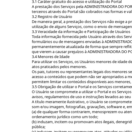
3.1 Caráter gratuito do acesso e utilização do Portal
A prestação dos Serviços pela ADMINISTRADORA DO PORTA
terceiros através do Portal são cobrados nas formas e va
3.2 Registro de Usuário
De maneira geral, a prestação dos Serviços não exige a 
utilização de alguns Serviços, como o envio de mensagens
3.3 Veracidade da informação e Participação de Usuários
Toda informação fornecida pelo Usuário através dos Serv
formulários ou de mensagens enviadas à ADMINISTRADO
permanentemente atualizada de forma que sempre reflita o
que vierem a causar prejuízos à ADMINISTRADORA DO POR
3.4 Menores de Idade
Para utilizar os Serviços, os Usuários menores de idade 
atos praticados pelos menores.
Os pais, tutores ou representantes legais dos menores se
acesso a conteúdos que podem não ser apropriados a m
permitem limitar os conteúdos disponíveis aos menores, se
3.5 Obrigação de utilizar o Portal e os Serviços corretame
O Usuário se compromete a utilizar o Portal e os Serviço
avisos, regulamentos de uso e instruções levados ao se
A título meramente ilustrativo, o Usuário se compromete a
som e/ou imagem, fotografias, gravações, software e, em 
(a) de qualquer forma contrariem, menosprezem ou atente
ordenamento jurídico como um todo;
(b) induzam, incitem ou promovam atos ilegais, denegrido
pública;
(c) induzam, incitem ou promovam atos, atitudes ou idéias