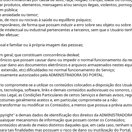
produtos, elementos, mensagens e/ou serviços ilegais, violentos, pornográf
em pública;
de ansiedade ou temor;
, de risco ou nocivas à saúde ou equilíbrio psíquico;
emporâneos, de forma que possam induzir a erro sobre seu objeto ou sobre
e intelectual ou industrial pertencentes a terceiros, sem que o Usuário ten
der efetuar;
soal e familiar ou à própria imagem das pessoas;
;
 em geral, que constituam concorrência desleal;
etrônicos que possam causar dano ou impedir o normal funcionamento da re
causar dano aos documentos eletrônicos e arquivos armazenados nestes equ
, extensão, etc) dificuldades no normal funcionamento do Serviço;
ressamente autorizados pela ADMINISTRADORA DO PORTAL.
io compromete-se a utilizar os conteúdos colocados a disposição dos Usuár
cones, tecnologia, software, links e demais conteúdos audiovisuais ou sonoro
viso Legal, as Condições Particulares de certos Serviços e demais avisos, r
stumes geralmente aceitos e, em particular, compromete-se a não:
lico, transformar ou modificar os Conteúdos, a menos que possua a prévia aut
"copyright" e demais dados de identificação dos direitos da ADMINISTRADOR
ou quaisquer mecanismos de informação que possam conter os Conteúdos;
 Conteúdos através de meios distintos daqueles que, em cada caso, tenham s
ra tais finalidades mas possuam o risco de dano ou inutilização do Portal,