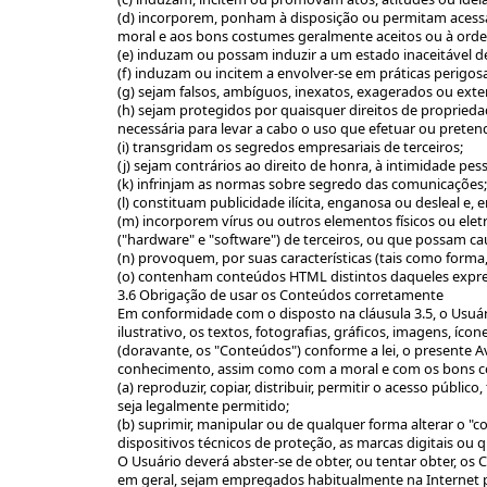
(d) incorporem, ponham à disposição ou permitam acessar 
moral e aos bons costumes geralmente aceitos ou à ord
(e) induzam ou possam induzir a um estado inaceitável 
(f) induzam ou incitem a envolver-se em práticas perigosas
(g) sejam falsos, ambíguos, inexatos, exagerados ou ext
(h) sejam protegidos por quaisquer direitos de propriedad
necessária para levar a cabo o uso que efetuar ou preten
(i) transgridam os segredos empresariais de terceiros;
(j) sejam contrários ao direito de honra, à intimidade pes
(k) infrinjam as normas sobre segredo das comunicações
(l) constituam publicidade ilícita, enganosa ou desleal e,
(m) incorporem vírus ou outros elementos físicos ou el
("hardware" e "software") de terceiros, ou que possam 
(n) provoquem, por suas características (tais como forma
(o) contenham conteúdos HTML distintos daqueles exp
3.6 Obrigação de usar os Conteúdos corretamente
Em conformidade com o disposto na cláusula 3.5, o Usuár
ilustrativo, os textos, fotografias, gráficos, imagens, í
(doravante, os "Conteúdos") conforme a lei, o presente A
conhecimento, assim como com a moral e com os bons co
(a) reproduzir, copiar, distribuir, permitir o acesso púb
seja legalmente permitido;
(b) suprimir, manipular ou de qualquer forma alterar o 
dispositivos técnicos de proteção, as marcas digitais 
O Usuário deverá abster-se de obter, ou tentar obter, os
em geral, sejam empregados habitualmente na Internet pa