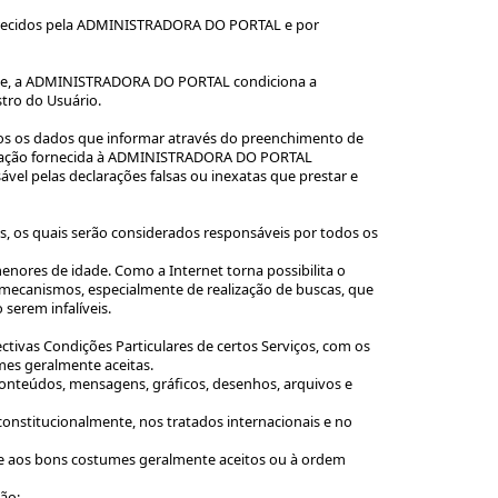
ferecidos pela ADMINISTRADORA DO PORTAL e por
stante, a ADMINISTRADORA DO PORTAL condiciona a
stro do Usuário.
odos os dados que informar através do preenchimento de
rmação fornecida à ADMINISTRADORA DO PORTAL
vel pelas declarações falsas ou inexatas que prestar e
is, os quais serão considerados responsáveis por todos os
enores de idade. Como a Internet torna possibilita o
canismos, especialmente de realização de buscas, que
serem infalíveis.
ctivas Condições Particulares de certos Serviços, com os
es geralmente aceitas.
 conteúdos, mensagens, gráficos, desenhos, arquivos e
onstitucionalmente, nos tratados internacionais e no
al e aos bons costumes geralmente aceitos ou à ordem
ão;