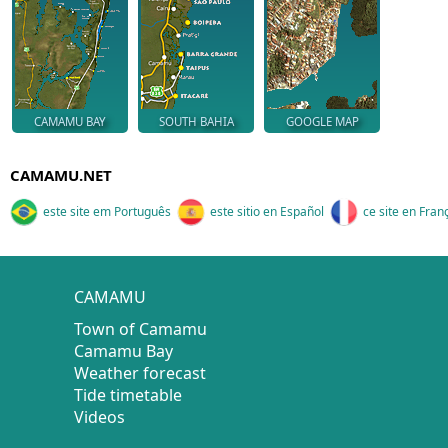
CAMAMU BAY
SOUTH BAHIA
GOOGLE MAP
CAMAMU.NET
este site em Português
este sitio en Español
ce site en Fran
CAMAMU
Town of Camamu
Camamu Bay
Weather forecast
Tide timetable
Videos