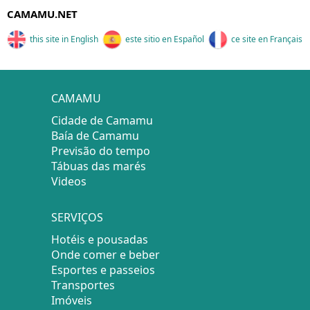
CAMAMU.NET
this site in English
este sitio en Español
ce site en Français
CAMAMU
Cidade de Camamu
Baía de Camamu
Previsão do tempo
Tábuas das marés
Videos
SERVIÇOS
Hotéis e pousadas
Onde comer e beber
Esportes e passeios
Transportes
Imóveis