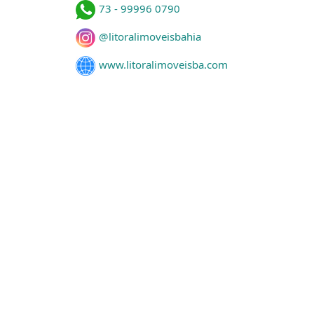
73 - 99996 0790
@litoralimoveisbahia
www.litoralimoveisba.com