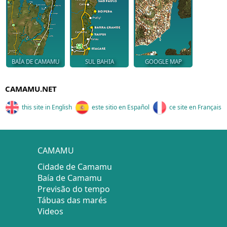
BAÍA DE CAMAMU
SUL BAHIA
GOOGLE MAP
CAMAMU.NET
this site in English
este sitio en Español
ce site en Français
CAMAMU
Cidade de Camamu
Baía de Camamu
Previsão do tempo
Tábuas das marés
Videos