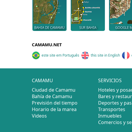
BAHIA DE CAMAMU
SUR BAHIA
GOOGLE 
CAMAMU.NET
este site em Português
this site in English
CAMAMU
SERVICIOS
Ciudad de Camamu
Hoteles y posa
Bahía de Camamu
Bares y restau
Previsión del tiempo
Deportes y pa
Horario de la marea
Transportes
Videos
Inmuebles
Comercios y se