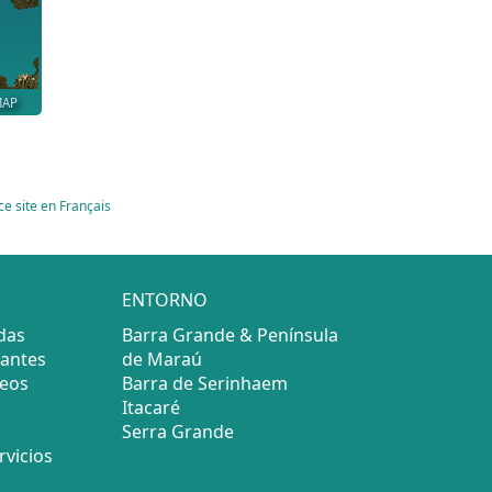
MAP
ce site en Français
ENTORNO
das
Barra Grande & Península
rantes
de Maraú
seos
Barra de Serinhaem
Itacaré
Serra Grande
rvicios