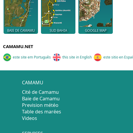
BAIE DE CAMAMU
SUD BAHIA
GOOGLE MAP
CAMAMU.NET
este site em Português
this site in English
este sitio en Espa
CAMAMU
Cité de Camamu
Baie de Camamu
Prevision météo
Table des marées
Videos