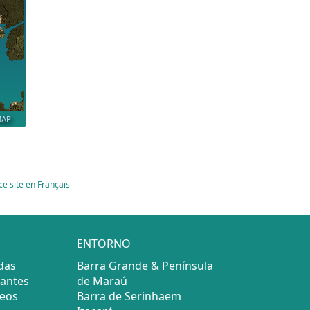
MAP
ce site en Français
ENTORNO
das
Barra Grande & Península
rantes
de Maraú
seos
Barra de Serinhaem