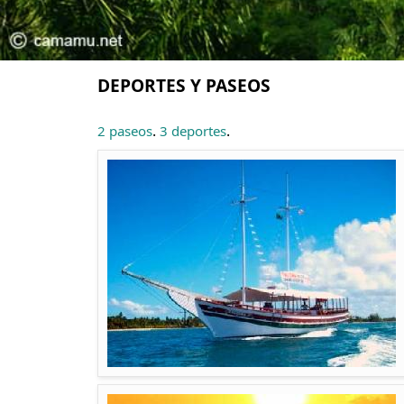
DEPORTES Y PASEOS
.
.
2 paseos
3 deportes